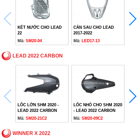
KÉT NƯỚC CHO LEAD
CẢN SAU CHO LEAD
XI N
22
2017-2022
LEAD
Mã:
SM20-04
Mã:
LED17-13
Mã:
L
LEAD 2022 CARBON
LỐC LỚN SHM 2020 -
LỐC NHỎ CHO SHM 2020
KÉT 
LEAD 2022 CARBON
- LEAD 2022 CARBON
LEAD
CAR
Mã:
SM20-21C2
Mã:
SM20-09C2
Mã:
S
WINNER X 2022