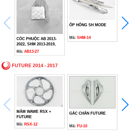
ỐP HÔNG SH MODE
GÁC
MODE
Mã:
SHM-14
Mã:
S
CÓC PHUỘC AB 2013-
2022, SHM 2013-2019,
VARIO 125 (2018-2024)
Mã:
AB13-27
FUTURE 2014 - 2017
MÂM WAWE RSX +
GÁC CHÂN FUTURE
XI N
FUTURE
FUT
Mã:
RSX-12
Mã:
FU-10
Mã:
F