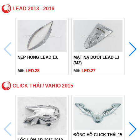
LEAD 2013 - 2016
NẸP HÔNG LEAD 13.
MẶT NẠ DƯỚI LEAD 13
LỐC 
(M2)
Mã:
LED-28
Mã:
LED-27
Mã:
L
CLICK THÁI / VARIO 2015
ĐỒNG HỒ CLICK THÁI 15
MẶT 