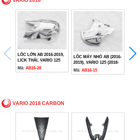
VARIO 2018
LỐC LỚN AB 2016-2019,
LỐC MÁY NHỎ AB (2016-
LICK THÁI, VARIO 125
2019), VARIO 125 (2018-
KÉT 
(2018-2024)
Mã:
AB16-28
2024)
Mã:
AB16-15
2022,
2024)
Mã:
A
VARIO 2018 CARBON