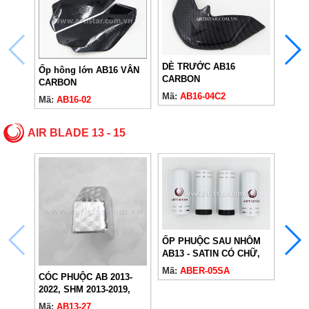
DÈ TRƯỚC AB16
MẶT 
Ốp hông lớn AB16 VÂN
CARBON
CAR
CARBON
Mã:
AB16-04C2
Mã:
A
Mã:
AB16-02
AIR BLADE 13 - 15
ỐP P
ỐP PHUỘC SAU NHÔM
AB13
AB13 - SATIN CÓ CHỮ,
Mã:
A
Mã:
ABER-05SA
CÓC PHUỘC AB 2013-
2022, SHM 2013-2019,
VARIO 125 (2018-2024)
Mã:
AB13-27