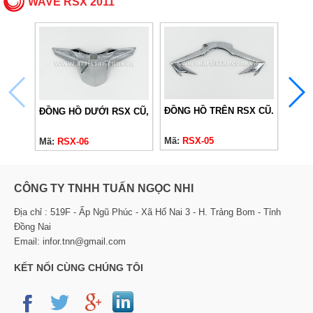
WAVE RSX 2011
ĐỒNG HỒ TRÊN RSX CŨ.
ĐỒNG HỒ DƯỚI RSX CŨ,
CHỤP
Mã:
RSX-05
Mã:
RSX-06
Mã:
R
CÔNG TY TNHH TUẤN NGỌC NHI
Địa chỉ : 519F - Ấp Ngũ Phúc - Xã Hố Nai 3 - H. Trảng Bom - Tỉnh
Đồng Nai
Email: infor.tnn@gmail.com
KẾT NỐI CÙNG CHÚNG TÔI