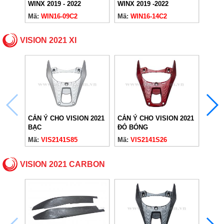
WINX 2019 - 2022
WINX 2019 -2022
WIN16
CARBON
CARBON
CAR
Mã:
WIN16-09C2
Mã:
WIN16-14C2
Mã:
W
VISION 2021 XI
CẢN Ý CHO VISION 2021
CẢN Ý CHO VISION 2021
CẢN 
BẠC
ĐỎ BÓNG
ĐỎ 
Mã:
VIS2141S85
Mã:
VIS2141S26
Mã:
V
VISION 2021 CARBON