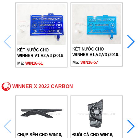
KÉT NƯỚC CHO
KÉT NƯỚC CHO
WINNER V1,V2,V3 (2016-
KÉT 
WINNER V1,V2,V3 (2016-
2022) XANH LƠ
WINN
2022) XANH DƯƠNG
Mã:
WIN16-57
Mã:
WIN16-61
2022
Mã:
W
WINNER X 2022 CARBON
CHỤP SÊN CHO WIN16,
ĐUÔI CÁ CHO WIN16,
LỐC 