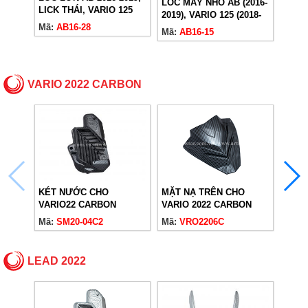
LỐC MÁY NHỎ AB (2016-
LICK THÁI, VARIO 125
2019), VARIO 125 (2018-
KÉT 
(2018-2024)
Mã:
AB16-28
2024)
Mã:
AB16-15
2022,
2024)
Mã:
A
VARIO 2022 CARBON
KÉT NƯỚC CHO
MẶT NẠ TRÊN CHO
CHỤP
VARIO22 CARBON
VARIO 2022 CARBON
2018
Mã:
SM20-04C2
Mã:
VRO2206C
Mã:
V
LEAD 2022