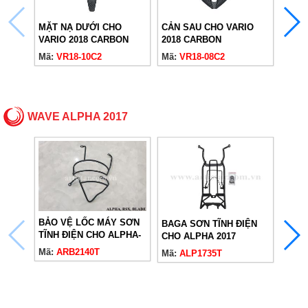
MẶT NẠ DƯỚI CHO
CẢN SAU CHO VARIO
DÈ S
VARIO 2018 CARBON
2018 CARBON
CAR
Mã:
VR18-10C2
Mã:
VR18-08C2
Mã:
V
WAVE ALPHA 2017
BẢO VỆ LỐC MÁY SƠN
BAGA SƠN TĨNH ĐIỆN
TĨNH ĐIỆN CHO ALPHA-
CHO ALPHA 2017
RSX-BLADE
Mã:
ARB2140T
BẢO 
Mã:
ALP1735T
CHO 
Mã:
A