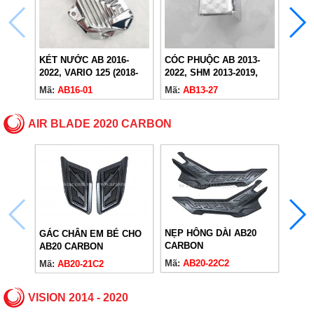
BAGA
CHO 
Mã:
A
KÉT NƯỚC AB 2016-
CÓC PHUỘC AB 2013-
2022, VARIO 125 (2018-
2022, SHM 2013-2019,
2024)
VARIO 125 (2018-2024)
Mã:
AB16-01
Mã:
AB13-27
AIR BLADE 2020 CARBON
NẸP HÔNG DÀI AB20
GÁC CHÂN EM BÉ CHO
ỐP H
CARBON
AB20 CARBON
AB20
Mã:
AB20-22C2
Mã:
AB20-21C2
Mã:
A
VISION 2014 - 2020