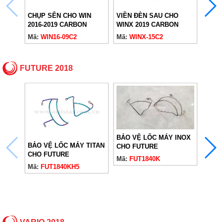
CHỤP SÊN CHO WIN
VIỀN ĐÈN SAU CHO
ỐP 
2016-2019 CARBON
WINX 2019 CARBON
WINX
Mã:
WIN16-09C2
Mã:
WINX-15C2
Mã:
W
FUTURE 2018
BẢO VỆ LỐC MÁY INOX
BẢO VỆ LỐC MÁY TITAN
DÈ S
CHO FUTURE
CHO FUTURE
2018
Mã:
FUT1840K
Mã:
FUT1840KH5
Mã:
F