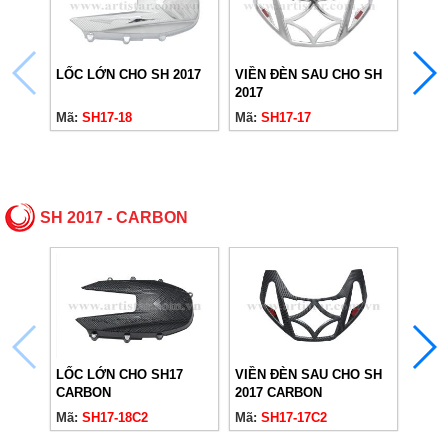
LỐC LỚN CHO SH 2017
VIỀN ĐÈN SAU CHO SH
GÁC 
2017
Mã:
SH17-18
Mã:
SH17-17
Mã:
S
SH 2017 - CARBON
ỐP H
LỐC LỚN CHO SH17
VIỀN ĐÈN SAU CHO SH
CARBON
2017 CARBON
Mã:
S
Mã:
SH17-18C2
Mã:
SH17-17C2