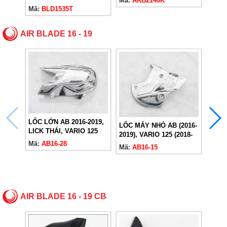
Mã:
ARB2140K
Mã:
BLD1535T
Mã:
A
AIR BLADE 16 - 19
LỐC LỚN AB 2016-2019,
LỐC MÁY NHỎ AB (2016-
LICK THÁI, VARIO 125
2019), VARIO 125 (2018-
KÉT 
(2018-2024)
Mã:
AB16-28
2024)
Mã:
AB16-15
2022,
2024)
Mã:
A
AIR BLADE 16 - 19 CB