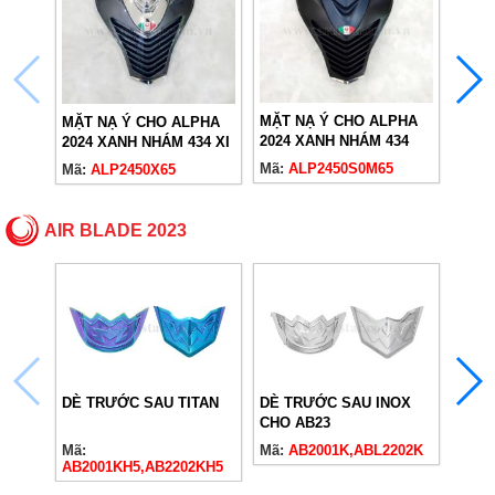
MẶT NẠ Ý CHO ALPHA
MẶT NẠ Ý CHO ALPHA
NẠ Ý
2024 XANH NHÁM 434
2024 XANH NHÁM 434 XI
XÁM 
Mã:
ALP2450S0M65
XI
Mã:
ALP2450X65
Mã:
A
AIR BLADE 2023
DÈ TRƯỚC SAU TITAN
DÈ TRƯỚC SAU INOX
MẶT 
CHO AB23
AB23
Mã:
Mã:
AB2001K,ABL2202K
Mã:
A
AB2001KH5,AB2202KH5