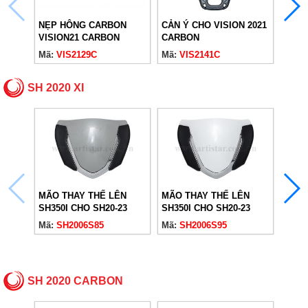
CẢN Ý CHO VISION 2021
NẸP HÔNG CARBON
NẮP 
CARBON
VISION21 CARBON
VISI
Mã:
VIS2141C
Mã:
VIS2129C
Mã:
V
SH 2020 XI
MÃO THAY THẾ LÊN
MÃO THAY THẾ LÊN
MÃO 
SH350I CHO SH20-23
SH350I CHO SH20-23
SH35
XÁM XI MĂNG
TRẮNG
Mã:
SH2006S85
Mã:
SH2006S95
Mã:
S
SH 2020 CARBON