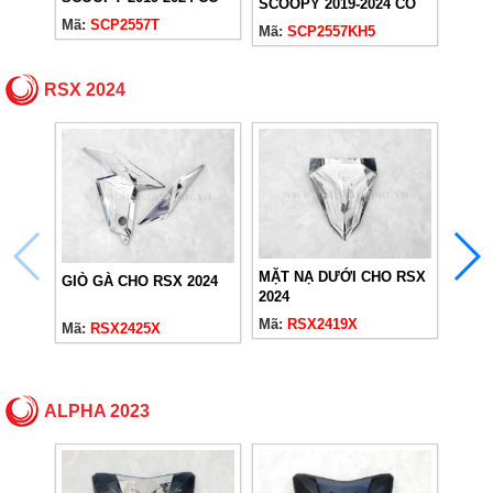
SCOOPY 2019-2024 CÓ
NẮP
NẮP
NẮP
Mã:
SCP2557T
Mã:
S
Mã:
SCP2557KH5
RSX 2024
GÁC 
2024
MẶT NẠ DƯỚI CHO RSX
GIÒ GÀ CHO RSX 2024
2024
Mã:
R
Mã:
RSX2419X
Mã:
RSX2425X
ALPHA 2023