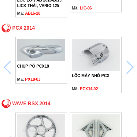
LỐC LỚN AB 2016-2019,
THÁI
LICK THÁI, VARIO 125
Mã:
LIC-06
Mã:
L
(2018-2024)
Mã:
AB16-28
PCX 2014
CHỤP PÔ PCX18
LỐC MÁY NHỎ PCX
Mã:
PX18-03
Mã:
PCX14-02
WAVE RSX 2014