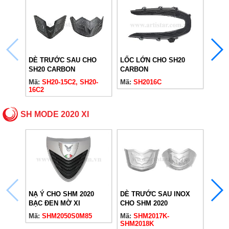
DÈ TRƯỚC SAU CHO
LỐC LỚN CHO SH20
LỐC 
SH20 CARBON
CARBON
CAR
Mã:
SH20-15C2, SH20-
Mã:
SH2016C
Mã:
S
16C2
SH MODE 2020 XI
NẠ Ý
NẠ Ý CHO SHM 2020
DÈ TRƯỚC SAU INOX
ĐEN 
BẠC ĐEN MỜ XI
CHO SHM 2020
Mã:
Mã:
SHM2050S0M85
Mã:
SHM2017K-
SHM2018K