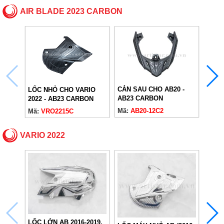
AIR BLADE 2023 CARBON
CẢN SAU CHO AB20 -
LỐC NHỎ CHO VARIO
LỐC 
AB23 CARBON
2022 - AB23 CARBON
CAR
Mã:
AB20-12C2
Mã:
VRO2215C
Mã:
A
VARIO 2022
LỐC LỚN AB 2016-2019,