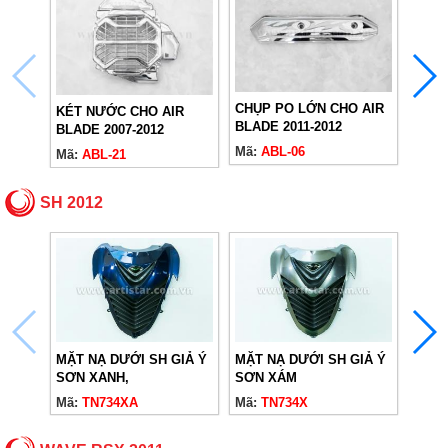
MẶT 
CHỤP PO LỚN CHO AIR
KÉT NƯỚC CHO AIR
AB11 
BLADE 2011-2012
BLADE 2007-2012
Mã:
A
Mã:
ABL-06
Mã:
ABL-21
SH 2012
MẶT NẠ DƯỚI SH GIẢ Ý
MẶT NẠ DƯỚI SH GIẢ Ý
MẶT 
SƠN XANH,
SƠN XÁM
SƠN
Mã:
TN734XA
Mã:
TN734X
Mã:
T