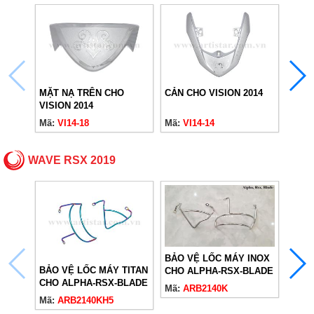
MẶT NẠ TRÊN CHO
CẢN CHO VISION 2014
THẢM
VISION 2014
Mã:
VI14-18
Mã:
VI14-14
Mã:
V
WAVE RSX 2019
BẢO VỆ LỐC MÁY INOX
BẢO VỆ LỐC MÁY TITAN
MẶT 
CHO ALPHA-RSX-BLADE
CHO ALPHA-RSX-BLADE
2014-
Mã:
ARB2140K
Mã:
ARB2140KH5
Mã:
R