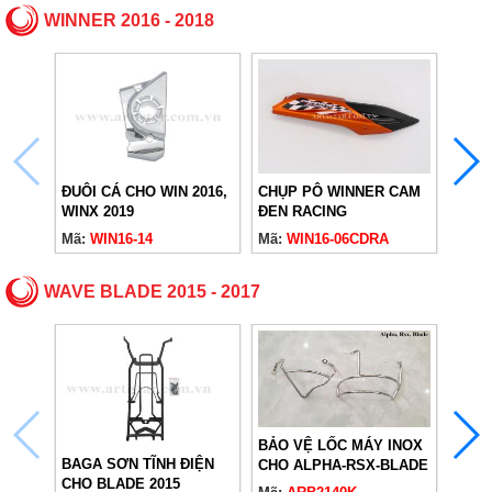
WINNER 2016 - 2018
CHỤP PÔ WINNER CAM
CHỤP
ĐUÔI CÁ CHO WIN 2016,
ĐEN RACING
ĐEN 
WINX 2019
Mã:
WIN16-06CDRA
Mã:
W
Mã:
WIN16-14
WAVE BLADE 2015 - 2017
BẢO VỆ LỐC MÁY INOX
BAGA SƠN TĨNH ĐIỆN
BẢO 
CHO ALPHA-RSX-BLADE
CHO BLADE 2015
CHO 