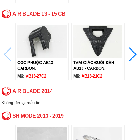
AIR BLADE 13 - 15 CB
CÓC PHUỘC AB13 -
TAM GIÁC ĐUÔI ĐÈN
VIỀN
CARBON.
AB13 - CARBON.
CARB
Mã:
AB13-27C2
Mã:
AB13-21C2
Mã:
A
AIR BLADE 2014
Không tồn tại mẫu tin
SH MODE 2013 - 2019