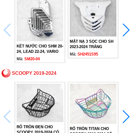
MẶT 
MẶT NẠ 3 SỌC CHO SH
2023
KÉT NƯỚC CHO SHM 20-
2023-2024 TRẮNG
24, LEAD 22-24, VARIO
(NHB35)
Mã:
S
Mã:
SH2451S95
160 22-24, AB 23-24,
Mã:
SM20-04
SH24, PCX 23-24 (160IN)
SCOOPY 2019-2024
RỔ TRÒN ĐEN CHO
RỔ T
RỔ TRÒN TITAN CHO
SCOOPY 2019-2024 CÓ
SCOO