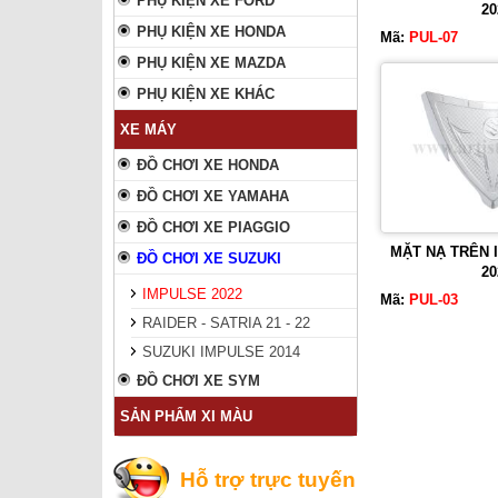
PHỤ KIỆN XE FORD
20
PHỤ KIỆN XE HONDA
Mã:
PUL-07
PHỤ KIỆN XE MAZDA
PHỤ KIỆN XE KHÁC
XE MÁY
ĐỒ CHƠI XE HONDA
ĐỒ CHƠI XE YAMAHA
ĐỒ CHƠI XE PIAGGIO
MẶT NẠ TRÊN I
ĐỒ CHƠI XE SUZUKI
20
IMPULSE 2022
Mã:
PUL-03
RAIDER - SATRIA 21 - 22
SUZUKI IMPULSE 2014
ĐỒ CHƠI XE SYM
SẢN PHẨM XI MÀU
Hỗ trợ trực tuyến