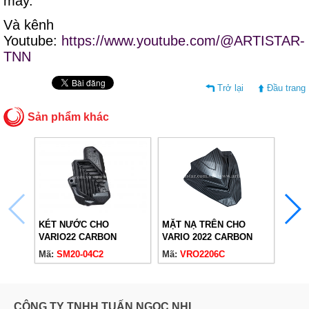
máy.
Và kênh
Youtube:
https://www.youtube.com/@ARTISTAR-
TNN
Trở lại
Đầu trang
Sản phẩm khác
KÉT NƯỚC CHO
MẶT NẠ TRÊN CHO
CHỤP
VARIO22 CARBON
VARIO 2022 CARBON
2018
Mã:
SM20-04C2
Mã:
VRO2206C
Mã:
V
CÔNG TY TNHH TUẤN NGỌC NHI