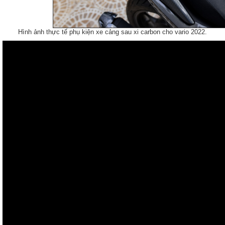
Hình ảnh thực tế phụ kiện xe cảng sau xi carbon cho vario 2022.