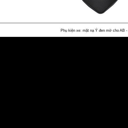
Phụ kiện xe: mặt nạ Ý đen mờ cho AB -