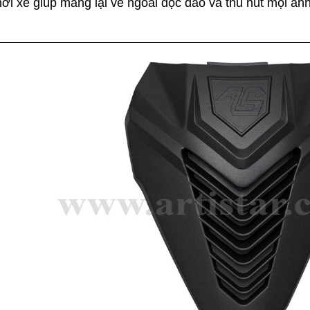
ơi xe giúp mang lại vẻ ngoài độc đáo và thu hút mọi ánh