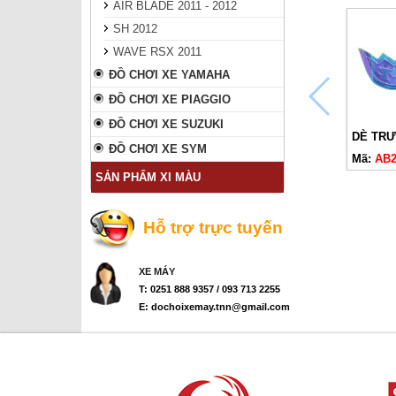
AIR BLADE 2011 - 2012
SH 2012
WAVE RSX 2011
ĐỒ CHƠI XE YAMAHA
ĐỒ CHƠI XE PIAGGIO
ĐỒ CHƠI XE SUZUKI
DÈ TRƯ
ĐỒ CHƠI XE SYM
Mã:
AB2
SẢN PHẨM XI MÀU
Hỗ trợ trực tuyến
XE MÁY
T: 0251 888 9357 / 093 713 2255
E: dochoixemay.tnn@gmail.com