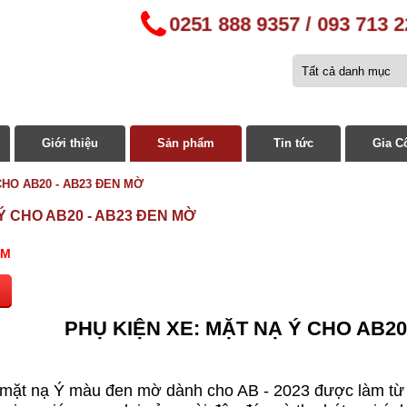
0251 888 9357 / 093 713 2
Giới thiệu
Sản phẩm
Tin tức
Gia C
CHO AB20 - AB23 ĐEN MỜ
Ý CHO AB20 - AB23 ĐEN MỜ
0M
PHỤ KIỆN XE: MẶT NẠ Ý CHO AB20
mặt nạ Ý màu đen mờ dành cho AB - 2023 được làm từ n