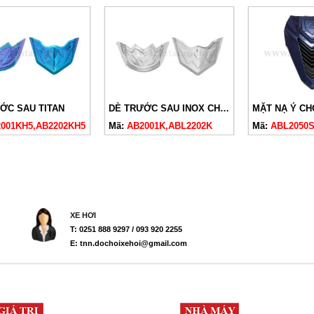
ỚC SAU TITAN
DÈ TRƯỚC SAU INOX CHO AB23
001KH5,AB2202KH5
Mã:
AB2001K,ABL2202K
Mã:
ABL2050S
XE HƠI
T: 0251 888 9297 / 093 920 2255
E: tnn.dochoixehoi@gmail.com