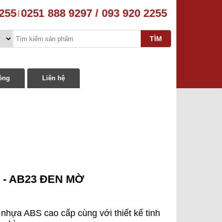
255
0251 888 9297 / 093 920 2255
|
ông
Liên hệ
 - AB23 ĐEN MỜ
hựa ABS cao cấp cùng với thiết kế tinh