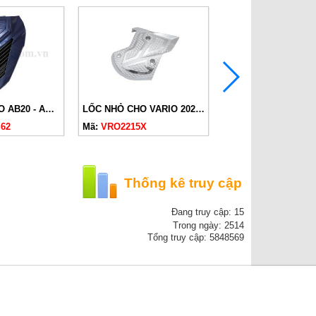
MẶT NẠ Ý CHO AB20 - AB23 XANH DƯƠNG
LỐC NHỎ CHO VARIO 2022 - AB23
62
Mã:
VRO2215X
Mã:
ABL2013E05
Thống kê truy cập
Đang truy cập: 15
Trong ngày: 2514
Tổng truy cập: 5848569