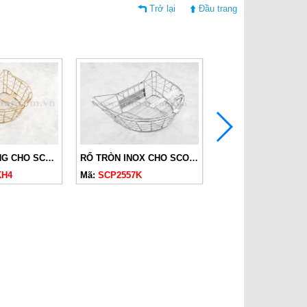
Trở lại
Đầu trang
RỔ TRÒN VÀNG CHO SCOOPY 2019-2024 CÓ NẮP
RỔ TRÒN INOX CHO SCOOPY 2019-2024 CÓ NẮP
KH4
Mã:
SCP2557K
Mã:
SCP2556T