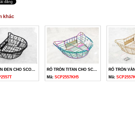
m khác
RỔ TRÒN ĐEN CHO SCOOPY 2019-2024 CÓ NẮP
RỔ TRÒN TITAN CHO SCOOPY 2019-2024 CÓ NẮP
2557T
Mã:
SCP2557KH5
Mã:
SCP2557