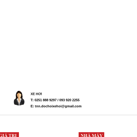
XE HƠI
T: 0251 888 9297 / 093 920 2255
E: tnn.dochoixehoi@gmail.com