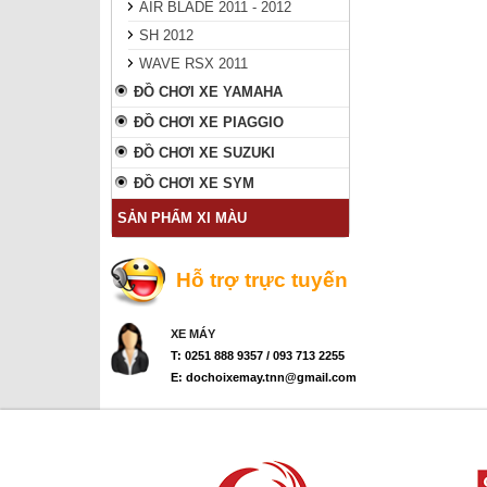
AIR BLADE 2011 - 2012
SH 2012
WAVE RSX 2011
ĐỒ CHƠI XE YAMAHA
ĐỒ CHƠI XE PIAGGIO
ĐỒ CHƠI XE SUZUKI
ĐỒ CHƠI XE SYM
SẢN PHẨM XI MÀU
Hỗ trợ trực tuyến
XE MÁY
T: 0251 888 9357 / 093 713 2255
E: dochoixemay.tnn@gmail.com