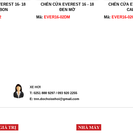
EREST 16- 18
CHÉN CỬA EVEREST 16 - 18
CHÉN CỬA EV
BON
ĐEN MỜ
CA
2
Mã:
EVER16-02DM
Mã:
EVER16-02
XE HƠI
T: 0251 888 9297 / 093 920 2255
E: tnn.dochoixehoi@gmail.com