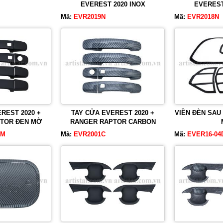
EVEREST 2020 INOX
EVEREST
Mã:
EVR2019N
Mã:
EVR2018N
REST 2020 +
TAY CỬA EVEREST 2020 +
VIỀN ĐÈN SAU
TOR ĐEN MỜ
RANGER RAPTOR CARBON
DM
Mã:
EVR2001C
Mã:
EVER16-04