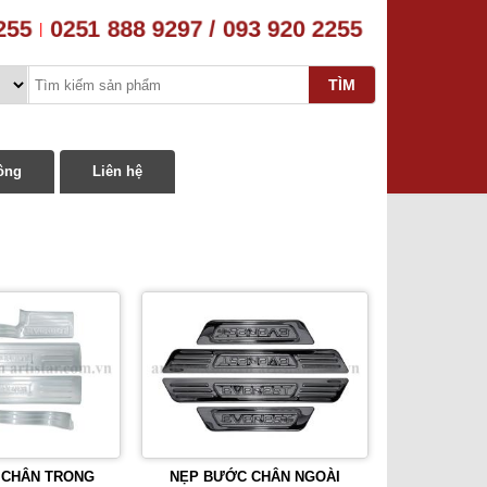
255
0251 888 9297 / 093 920 2255
|
ông
Liên hệ
 CHÂN TRONG
NẸP BƯỚC CHÂN NGOÀI