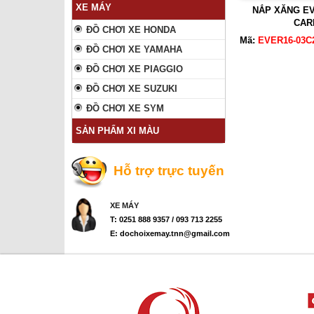
XE MÁY
NẮP XĂNG EV
CAR
ĐỒ CHƠI XE HONDA
Mã:
EVER16-03C
ĐỒ CHƠI XE YAMAHA
ĐỒ CHƠI XE PIAGGIO
ĐỒ CHƠI XE SUZUKI
ĐỒ CHƠI XE SYM
SẢN PHẨM XI MÀU
Hỗ trợ trực tuyến
XE MÁY
T: 0251 888 9357 / 093 713 2255
E: dochoixemay.tnn@gmail.com