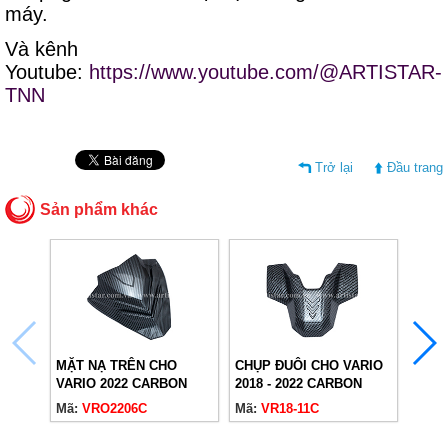
máy.
Và kênh
Youtube:
https://www.youtube.com/@ARTISTAR-
TNN
Trở lại
Đầu trang
Sản phẩm khác
MẶT NẠ TRÊN CHO
CHỤP ĐUÔI CHO VARIO
DÈ S
VARIO 2022 CARBON
2018 - 2022 CARBON
- 20
Mã:
VRO2206C
Mã:
VR18-11C
VARI
Mã:
V