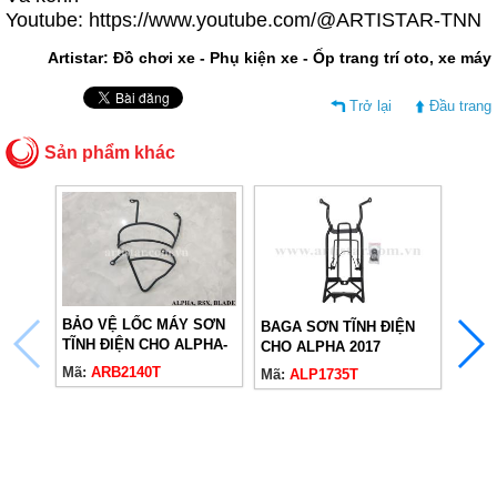
Youtube:
https://www.youtube.com/@ARTISTAR-TNN
Artistar: Đồ chơi xe - Phụ kiện xe - Ốp trang trí oto, xe máy
Trở lại
Đầu trang
Sản phẩm khác
BẢO VỆ LỐC MÁY SƠN
BAGA SƠN TĨNH ĐIỆN
TĨNH ĐIỆN CHO ALPHA-
CHO ALPHA 2017
RSX-BLADE
Mã:
ARB2140T
BẢO 
Mã:
ALP1735T
CHO 
Mã:
A