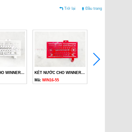
Trở lại
Đầu trang
KÉT NƯỚC CHO WINNER V1,V2,V3 (2016-2022) TRẮNG
KÉT NƯỚC CHO WINNER V1,V2,V3 (2016-2022) ĐỎ
Mã:
WIN16-55
Mã:
WIN16-14