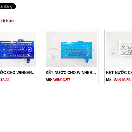
m khác
KÉT NƯỚC CHO WINNER V1,V2,V3 (2016-2022) XANH DƯƠNG
KÉT NƯỚC CHO WINNER V1,V2,V3 (2016-2022) XANH LƠ
16-61
Mã:
WIN16-57
Mã:
WIN16-56