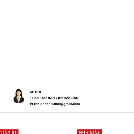
XE HƠI
T: 0251 888 9297 / 093 920 2255
E: tnn.dochoixehoi@gmail.com