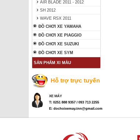
AIR BLADE 2011 - 2012
SH 2012
WAVE RSX 2011
ĐỒ CHƠI XE YAMAHA
ĐỒ CHƠI XE PIAGGIO
ĐỒ CHƠI XE SUZUKI
ĐỒ CHƠI XE SYM
SẢN PHẨM XI MÀU
Hỗ trợ trực tuyến
XE MÁY
T: 0251 888 9357 / 093 713 2255
E: dochoixemay.tnn@gmail.com