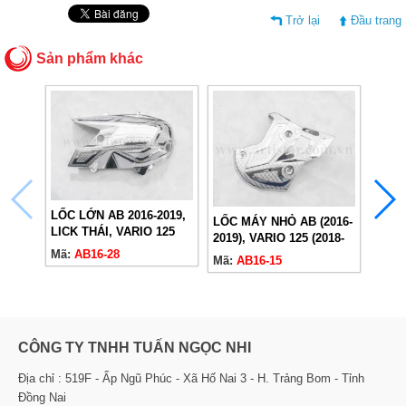
Trở lại
Đầu trang
Sản phẩm khác
LỐC LỚN AB 2016-2019,
LỐC MÁY NHỎ AB (2016-
LICK THÁI, VARIO 125
2019), VARIO 125 (2018-
KÉT 
(2018-2024)
Mã:
AB16-28
2024)
Mã:
AB16-15
2022,
2024)
Mã:
A
CÔNG TY TNHH TUẤN NGỌC NHI
Địa chỉ : 519F - Ấp Ngũ Phúc - Xã Hố Nai 3 - H. Trảng Bom - Tỉnh
Đồng Nai