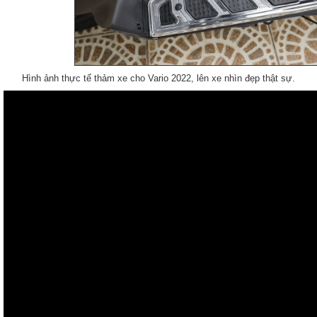
Hình ảnh thực tế thảm xe cho Vario 2022, lên xe nhìn đẹp thật sự.