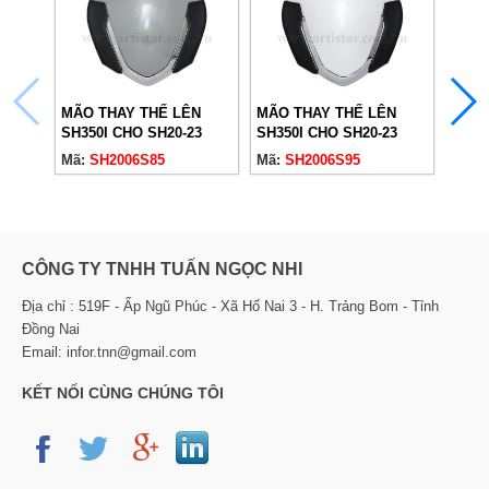
MÃO THAY THẾ LÊN
MÃO THAY THẾ LÊN
MÃO 
SH350I CHO SH20-23
SH350I CHO SH20-23
SH35
XÁM XI MĂNG
TRẮNG
ĐEN
Mã:
SH2006S85
Mã:
SH2006S95
Mã:
CÔNG TY TNHH TUẤN NGỌC NHI
Địa chỉ : 519F - Ấp Ngũ Phúc - Xã Hố Nai 3 - H. Trảng Bom - Tỉnh
Đồng Nai
Email: infor.tnn@gmail.com
KẾT NỐI CÙNG CHÚNG TÔI