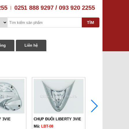
255
0251 888 9297 / 093 920 2255
|
ông
Liên hệ
Y 3VIE
CHỤP ĐUÔI LIBERTY 3VIE
Mã:
LBT-08
Mã:
LBT-07