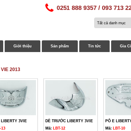
0251 888 9357 / 093 713 2
Giới thiệu
Sản phẩm
Tin tức
Gia C
VIE 2013
 LIBERTY 3VIE
DÈ TRƯỚC LIBERTY 3VIE
PÔ E LIBERT
-13
Mã:
LBT-12
Mã:
LBT-10