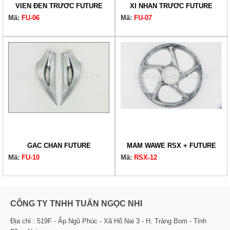
VIỀN ĐÈN TRƯỚC FUTURE
XI NHAN TRƯỚC FUTURE
Mã:
FU-06
Mã:
FU-07
GÁC CHÂN FUTURE
MÂM WAWE RSX + FUTURE
Mã:
FU-10
Mã:
RSX-12
CÔNG TY TNHH TUẤN NGỌC NHI
Địa chỉ : 519F - Ấp Ngũ Phúc - Xã Hố Nai 3 - H. Trảng Bom - Tỉnh