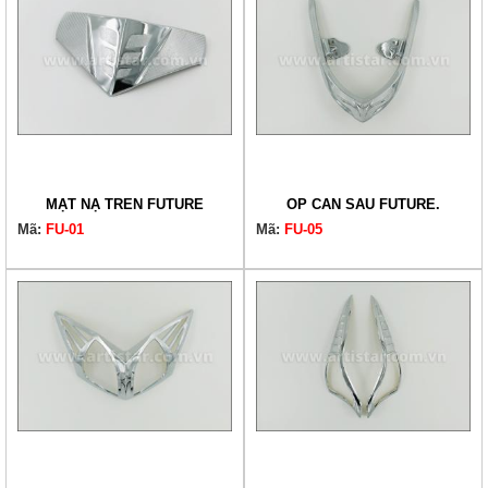
MẶT NẠ TRÊN FUTURE
ỐP CẢN SAU FUTURE.
Mã:
FU-01
Mã:
FU-05