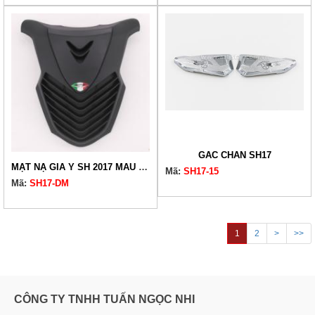
GÁC CHÂN SH17
MẶT NẠ GIẢ Ý SH 2017 MÀU ĐEN MỜ
Mã:
SH17-15
Mã:
SH17-DM
1
2
>
>>
CÔNG TY TNHH TUẤN NGỌC NHI