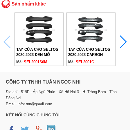
Sản phẩm khác
TAY CỬA CHO SELTOS
TAY CỬA CHO SELTOS
TAY 
2020-2023 ĐEN MỜ
2020-2023 CARBON
2020-
Mã:
SEL2001S0M
Mã:
SEL2001C
Mã:
S
CÔNG TY TNHH TUẤN NGỌC NHI
Địa chỉ : 519F - Ấp Ngũ Phúc - Xã Hố Nai 3 - H. Trảng Bom - Tỉnh
Đồng Nai
Email: infor.tnn@gmail.com
KẾT NỐI CÙNG CHÚNG TÔI