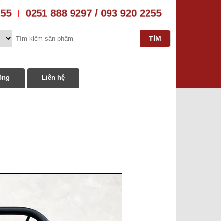
255
0251 888 9297 / 093 920 2255
|
ông
Liên hệ