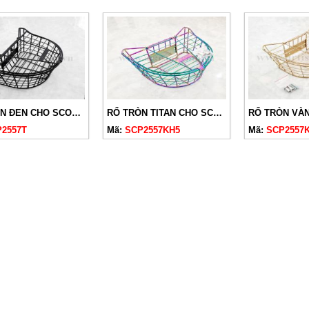
RỔ TRÒN ĐEN CHO SCOOPY 2019-2024 CÓ NẮP
RỔ TRÒN TITAN CHO SCOOPY 2019-2024 CÓ NẮP
2557T
Mã:
SCP2557KH5
Mã:
SCP2557