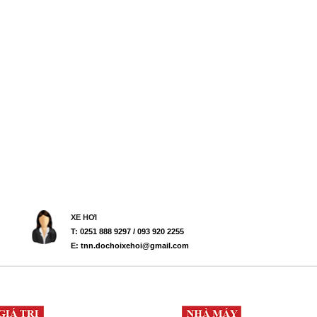
XE HƠI
T: 0251 888 9297 / 093 920 2255
E: tnn.dochoixehoi@gmail.com