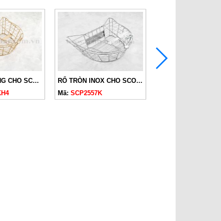
RỔ TRÒN VÀNG CHO SCOOPY 2019-2024 CÓ NẮP
RỔ TRÒN INOX CHO SCOOPY 2019-2024 CÓ NẮP
KH4
Mã:
SCP2557K
Mã:
SCP2556T