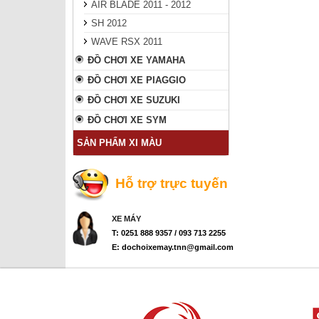
AIR BLADE 2011 - 2012
SH 2012
WAVE RSX 2011
ĐỒ CHƠI XE YAMAHA
ĐỒ CHƠI XE PIAGGIO
ĐỒ CHƠI XE SUZUKI
ĐỒ CHƠI XE SYM
SẢN PHẨM XI MÀU
Hỗ trợ trực tuyến
XE MÁY
T: 0251 888 9357 / 093 713 2255
E: dochoixemay.tnn@gmail.com