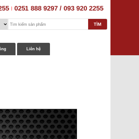
2255
0251 888 9297 / 093 920 2255
|
ông
Liên hệ