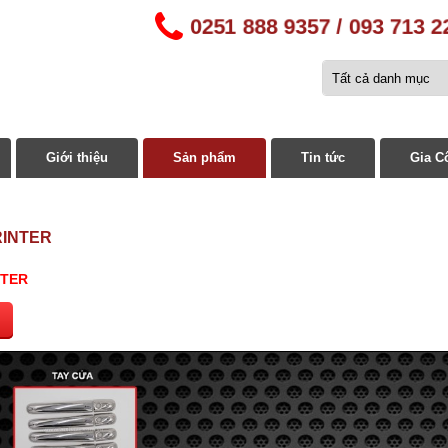
0251 888 9357 / 093 713 
Giới thiệu
Sản phẩm
Tin tức
Gia C
RINTER
NTER