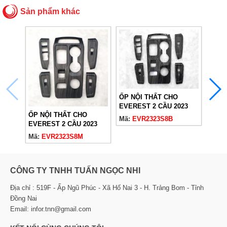
Sản phẩm khác
ỐP NỘI THẤT CHO
EVEREST 2 CẦU 2023
ỐP N
ỐP NỘI THẤT CHO
VÂN ĐÁ BÓNG
Mã:
EVR2323S8B
EVER
EVEREST 2 CẦU 2023
VÂN 
Mã:
E
VÂN ĐÁ NHÁM
Mã:
EVR2323S8M
CÔNG TY TNHH TUẤN NGỌC NHI
Địa chỉ : 519F - Ấp Ngũ Phúc - Xã Hố Nai 3 - H. Trảng Bom - Tỉnh
Đồng Nai
Email: infor.tnn@gmail.com