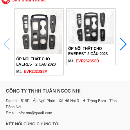
ỐP NỘI THẤT CHO
EVEREST 2 CẦU 2023
ỐP N
ỐP NỘI THẤT CHO
VÂN ĐÁ BÓNG
Mã:
EVR2323S8B
EVER
EVEREST 2 CẦU 2023
VÂN 
Mã:
E
VÂN ĐÁ NHÁM
Mã:
EVR2323S8M
CÔNG TY TNHH TUẤN NGỌC NHI
Địa chỉ : 519F - Ấp Ngũ Phúc - Xã Hố Nai 3 - H. Trảng Bom - Tỉnh
Đồng Nai
Email: infor.tnn@gmail.com
KẾT NỐI CÙNG CHÚNG TÔI