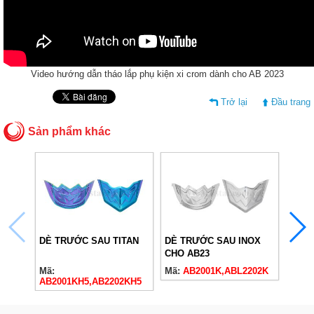
Video hướng dẫn tháo lắp phụ kiện xi crom dành cho AB 2023
Trở lại
Đầu trang
Sản phẩm khác
DÈ TRƯỚC SAU TITAN
DÈ TRƯỚC SAU INOX
MẶT 
CHO AB23
AB23
Mã:
Mã:
AB2001K,ABL2202K
Mã:
A
AB2001KH5,AB2202KH5