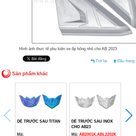
Hình ảnh thực tế phụ kiện xe ốp hông nhỏ cho AB 2023
Trở lại
Đầu trang
Sản phẩm khác
DÈ TRƯỚC SAU TITAN
DÈ TRƯỚC SAU INOX
MẶT 
CHO AB23
AB23
Mã:
Mã:
AB2001K,ABL2202K
Mã:
A