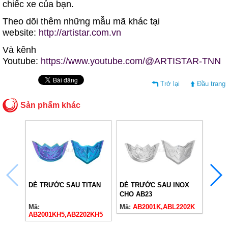
chiếc xe của bạn.
Theo dõi thêm những mẫu mã khác tại
website:
http://artistar.com.vn
Và kênh
Youtube:
https://www.youtube.com/@ARTISTAR-TNN
Trở lại
Đầu trang
Sản phẩm khác
DÈ TRƯỚC SAU TITAN
DÈ TRƯỚC SAU INOX
MẶT 
CHO AB23
AB23
Mã:
Mã:
AB2001K,ABL2202K
Mã:
A
AB2001KH5,AB2202KH5