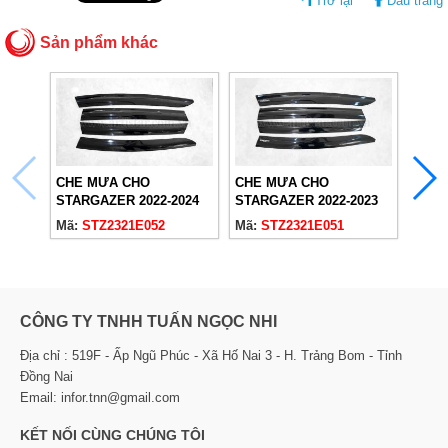
Trở lại
Đầu trang
Sản phẩm khác
CHE MƯA CHO
CHE MƯA CHO
CHE
STARGAZER 2022-2024
STARGAZER 2022-2023
STAR
ĐEN KHÔNG CHỮ
ĐEN CHỮ TRẮNG
ĐEN 
Mã:
STZ2321E052
Mã:
STZ2321E051
Mã:
S
CÔNG TY TNHH TUẤN NGỌC NHI
Địa chỉ : 519F - Ấp Ngũ Phúc - Xã Hố Nai 3 - H. Trảng Bom - Tỉnh
Đồng Nai
Email: infor.tnn@gmail.com
KẾT NỐI CÙNG CHÚNG TÔI