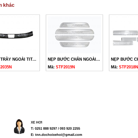
m khác
CHỐNG TRẦY NGOÀI TITAN SANTAFE 2020
NẸP BƯỚC CHÂN NGOÀI SANTAFE 2020 INOX
2035N
Mã:
STF2019N
Mã:
STF2018N
XE HƠI
T: 0251 888 9297 / 093 920 2255
E: tnn.dochoixehoi@gmail.com