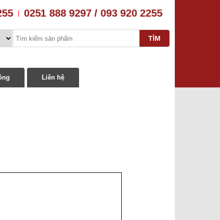
255
0251 888 9297 / 093 920 2255
|
ông
Liên hệ