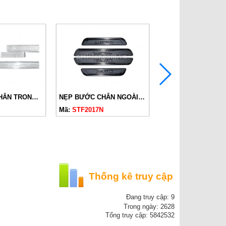
NẸP BƯỚC CHÂN TRONG SANTAFE 2020 INOX
NẸP BƯỚC CHÂN NGOÀI SANTAFE 2020 TITAN
Mã:
STF2017N
Mã:
STF2016N
Thống kê truy cập
Đang truy cập: 9
Trong ngày: 2628
Tổng truy cập: 5842532