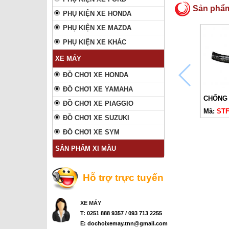
Sản phẩ
PHỤ KIỆN XE HONDA
PHỤ KIỆN XE MAZDA
PHỤ KIỆN XE KHÁC
XE MÁY
ĐỒ CHƠI XE HONDA
ĐỒ CHƠI XE YAMAHA
ĐỒ CHƠI XE PIAGGIO
Mã:
STF
ĐỒ CHƠI XE SUZUKI
ĐỒ CHƠI XE SYM
SẢN PHẨM XI MÀU
Hỗ trợ trực tuyến
XE MÁY
T: 0251 888 9357 / 093 713 2255
E: dochoixemay.tnn@gmail.com