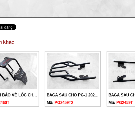
m khác
ỐP GẦM BẢO VỆ LỐC CHO PG-1 2024 SƠN ĐEN
BAGA SAU CHO PG-1 2024 SƠN ĐEN M2
460T
Mã:
PG2459T2
Mã:
PG2459T