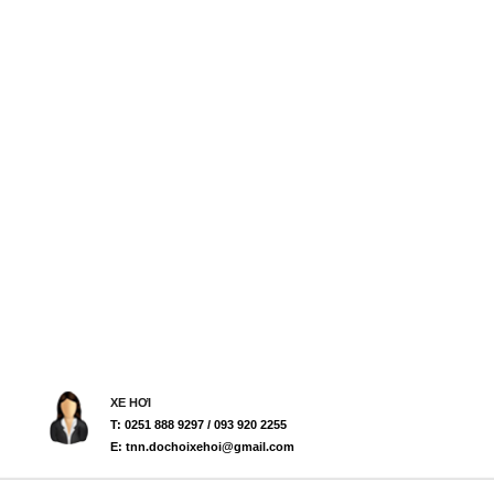
XE HƠI
T: 0251 888 9297 / 093 920 2255
E: tnn.dochoixehoi@gmail.com