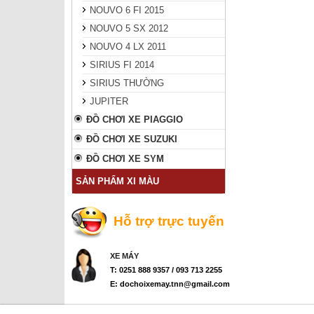
NOUVO 6 FI 2015
NOUVO 5 SX 2012
NOUVO 4 LX 2011
SIRIUS FI 2014
SIRIUS THƯỜNG
JUPITER
ĐỒ CHƠI XE PIAGGIO
ĐỒ CHƠI XE SUZUKI
ĐỒ CHƠI XE SYM
SẢN PHẨM XI MÀU
Hỗ trợ trực tuyến
XE MÁY
T: 0251 888 9357 / 093 713 2255
E: dochoixemay.tnn@gmail.com