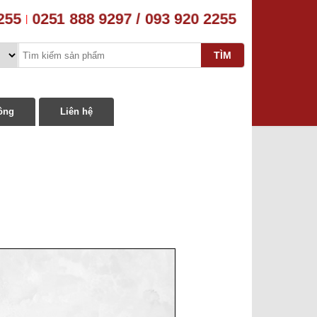
2255
0251 888 9297 / 093 920 2255
|
ông
Liên hệ