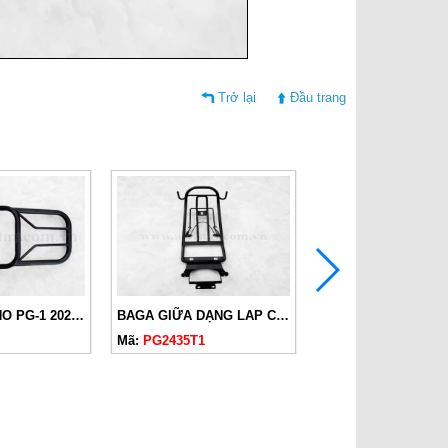
Trở lại
Đầu trang
BAGA SAU CHO PG-1 2024 SƠN ĐEN
BAGA GIỮA DẠNG LAP CHO PG-1 2024 SƠN ĐEN
Mã:
PG2435T1
Mã:
PG2435T