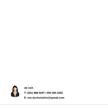
XE HƠI
T: 0251 888 9297 / 093 920 2255
E: tnn.dochoixehoi@gmail.com