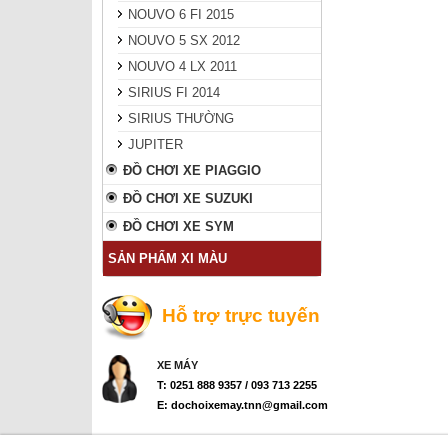
NOUVO 6 FI 2015
NOUVO 5 SX 2012
NOUVO 4 LX 2011
SIRIUS FI 2014
SIRIUS THƯỜNG
JUPITER
ĐỒ CHƠI XE PIAGGIO
ĐỒ CHƠI XE SUZUKI
ĐỒ CHƠI XE SYM
SẢN PHẨM XI MÀU
Hỗ trợ trực tuyến
XE MÁY
T: 0251 888 9357 / 093 713 2255
E: dochoixemay.tnn@gmail.com