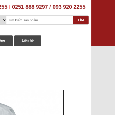
2255
0251 888 9297 / 093 920 2255
|
ông
Liên hệ