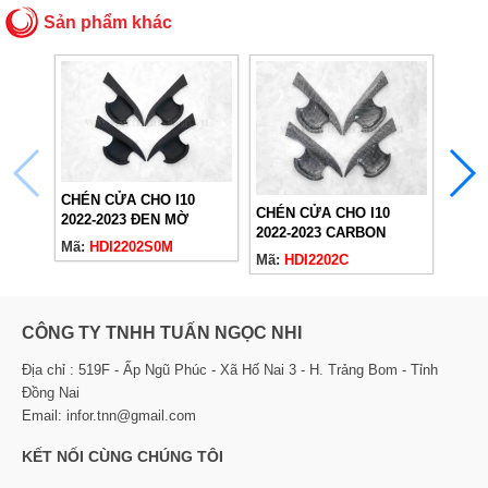
Sản phẩm khác
TAY 
CHÉN CỬA CHO I10
2023
CHÉN CỬA CHO I10
2022-2023 ĐEN MỜ
Mã:
H
2022-2023 CARBON
Mã:
HDI2202S0M
Mã:
HDI2202C
CÔNG TY TNHH TUẤN NGỌC NHI
Địa chỉ : 519F - Ấp Ngũ Phúc - Xã Hố Nai 3 - H. Trảng Bom - Tỉnh
Đồng Nai
Email: infor.tnn@gmail.com
KẾT NỐI CÙNG CHÚNG TÔI