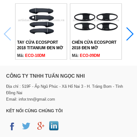
TAY CỬA ECOSPORT
CHÉN CỬA ECOSPORT
SƯƠ
2018 TITANIUM ĐEN MỜ
2018 ĐEN MỜ
ECOS
MỜ
Mã:
ECO-10DM
Mã:
ECO-09DM
Mã:
CÔNG TY TNHH TUẤN NGỌC NHI
Địa chỉ : 519F - Ấp Ngũ Phúc - Xã Hố Nai 3 - H. Trảng Bom - Tỉnh
Đồng Nai
Email: infor.tnn@gmail.com
KẾT NỐI CÙNG CHÚNG TÔI