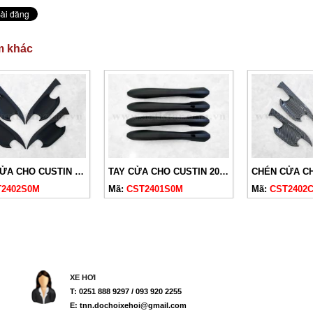
m khác
CHÉN CỬA CHO CUSTIN 2024 ĐEN MỜ
TAY CỬA CHO CUSTIN 2024 ĐEN MỜ
T2402S0M
Mã:
CST2401S0M
Mã:
CST2402
XE HƠI
T: 0251 888 9297 / 093 920 2255
E: tnn.dochoixehoi@gmail.com