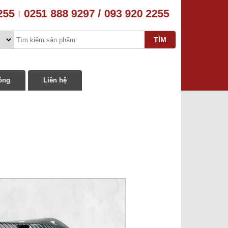
255
0251 888 9297 / 093 920 2255
|
ông
Liên hệ