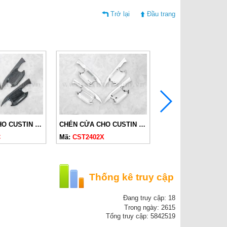
Trở lại
Đầu trang
CHÉN CỬA CHO CUSTIN 2024 CARBON
CHÉN CỬA CHO CUSTIN 2024
TAY CỬA CHO CUST
C
Mã:
CST2402X
Mã:
CST2401X
Thống kê truy cập
Đang truy cập: 18
Trong ngày: 2615
Tổng truy cập: 5842519