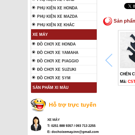
PHỤ KIỆN XE HONDA
PHỤ KIỆN XE MAZDA
Sản phẩ
PHỤ KIỆN XE KHÁC
XE MÁY
ĐỒ CHƠI XE HONDA
ĐỒ CHƠI XE YAMAHA
ĐỒ CHƠI XE PIAGGIO
ĐỒ CHƠI XE SUZUKI
ĐỒ CHƠI XE SYM
Mã:
CS
SẢN PHẨM XI MÀU
Hỗ trợ trực tuyến
XE MÁY
T: 0251 888 9357 / 093 713 2255
E: dochoixemay.tnn@gmail.com