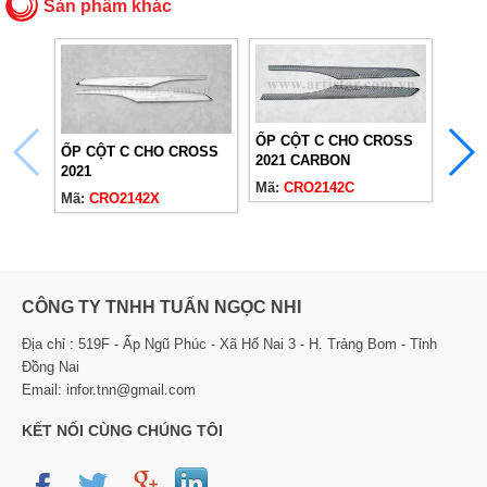
Sản phẩm khác
VIỀN
ỐP CỘT C CHO CROSS
CROS
ỐP CỘT C CHO CROSS
2021 CARBON
Mã:
2021
Mã:
CRO2142C
Mã:
CRO2142X
CÔNG TY TNHH TUẤN NGỌC NHI
Địa chỉ : 519F - Ấp Ngũ Phúc - Xã Hố Nai 3 - H. Trảng Bom - Tỉnh
Đồng Nai
Email: infor.tnn@gmail.com
KẾT NỐI CÙNG CHÚNG TÔI