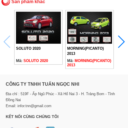
Sản phẩm khác
SOLUTO 2020
MORNING(PICANTO)
MORN
2013
Mã:
SOLUTO 2020
Mã:
MORNING(PICANTO)
Mã:
M
2013
CÔNG TY TNHH TUẤN NGỌC NHI
Địa chỉ : 519F - Ấp Ngũ Phúc - Xã Hố Nai 3 - H. Trảng Bom - Tỉnh
Đồng Nai
Email: infor.tnn@gmail.com
KẾT NỐI CÙNG CHÚNG TÔI